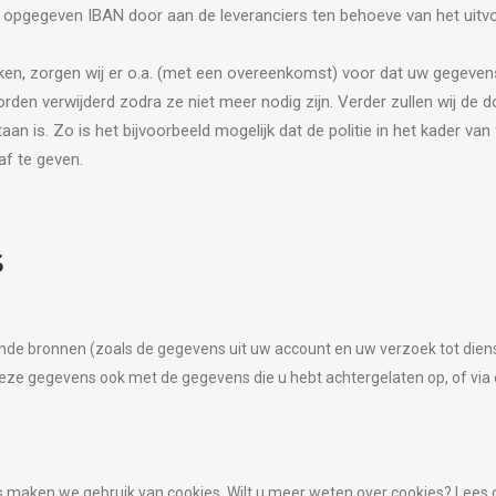
u opgegeven IBAN door aan de leveranciers ten behoeve van het uit
en, zorgen wij er o.a. (met een overeenkomst) voor dat uw gegevens
en verwijderd zodra ze niet meer nodig zijn. Verder zullen wij de d
estaan is. Zo is het bijvoorbeeld mogelijk dat de politie in het kader 
 af te geven.
S
de bronnen (zoals de gegevens uit uw account en uw verzoek tot dienst
deze gegevens ook met de gegevens die u hebt achtergelaten op, of via
 maken we gebruik van cookies. Wilt u meer weten over cookies? Lees