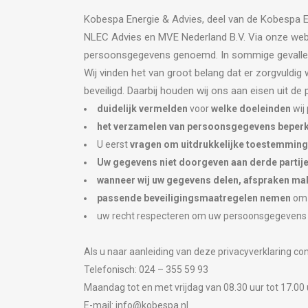
Kobespa Energie & Advies, deel van de Kobespa En
NLEC Advies en MVE Nederland B.V. Via onze websi
persoonsgegevens genoemd. In sommige gevallen 
Wij vinden het van groot belang dat er zorgvul
beveiligd. Daarbij houden wij ons aan eisen uit de 
duidelijk vermelden
voor
welke doeleinden
wij
het verzamelen van persoonsgegevens beper
U eerst
vragen om uitdrukkelijke toestemming
Uw gegevens niet doorgeven aan derde partij
wanneer wij uw gegevens delen, afspraken mak
passende beveiligingsmaatregelen nemen
om 
uw recht respecteren om uw persoonsgegevens
Als u naar aanleiding van deze privacyverklaring c
Telefonisch: 024 – 355 59 93
Maandag tot en met vrijdag van 08.30 uur tot 17.00 
E-mail: info@kobespa.nl