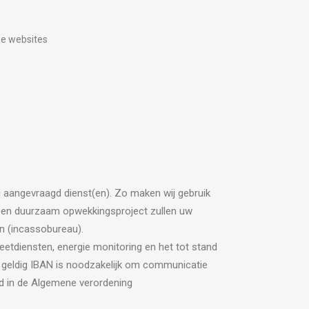
ze websites
 u aangevraagd dienst(en). Zo maken wij gebruik
n een duurzaam opwekkingsproject zullen uw
n (incassobureau).
eetdiensten, energie monitoring en het tot stand
 geldig IBAN is noodzakelijk om communicatie
egd in de Algemene verordening