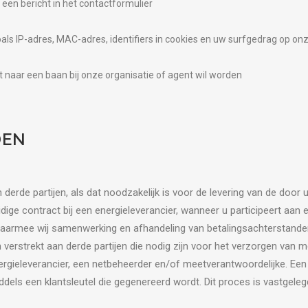
s een bericht in het contactformulier
s IP-adres, MAC-adres, identifiers in cookies en uw surfgedrag op on
rt naar een baan bij onze organisatie of agent wil worden
DEN
derde partijen, als dat noodzakelijk is voor de levering van de door
idige contract bij een energieleverancier, wanneer u participeert aa
waarmee wij samenwerking en afhandeling van betalingsachterstande
erstrekt aan derde partijen die nodig zijn voor het verzorgen van m
ieleverancier, een netbeheerder en/of meetverantwoordelijke. Een
ddels een klantsleutel die gegenereerd wordt. Dit proces is vastgel