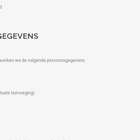
d
GEGEVENS
erwerken we de volgende persoonsgegevens:
uele toevoeging)